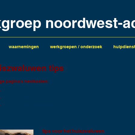
kgroep noordwest-a
waarnemingen
werkgroepen / onderzoek
hulpdiens
iszwaluwen tips
ge pagina's nestkasten:
Nestkasten
Nestkasten tips
Nestkasten schoonmaken
tips voor het huiszwaluwen