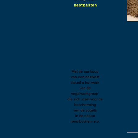
nestkasten
Met de aankoop
van een nestkast
steunt u het werk
van de
vogelwerkgroep
die zich inzet voor de
bescherming
van de vogels
in de natuur
rond Lochem e.o.