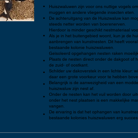
•
Huiszwaluwen zijn voor ons nuttige vogels
muggen en andere vliegende insecten eten.
•
De achteruitgang van de Huiszwaluw kan mog
steeds netter worden van boerenerven.
Hierdoor is minder geschikt nestmateriaal vo
•
Als je in het buitengebied woont, kun je de 
aanbrengen van kunstnesten. Dit heeft vooral 
bestaande kolonie huiszwaluwen.
Geïsoleerd opgehangen nesten raken moeilij
Plaats de nesten direct onder de dakgoot of 
•
de zuid- of oostkant.
Schilder uw dakoverstek in een lichte kleur: w
•
daar een grote voorkeur voor te hebben bove
Belangrijk is de aanwezigheid van een modde
•
huiszwaluw zijn nest af.
Onder de nesten kan het vuil worden door uit
•
onder het nest plaatsen is een makkelijke ma
vangen.
De ervaring is dat het ophangen van kunstne
•
bestaande kolonies huiszwaluwen erg succesv