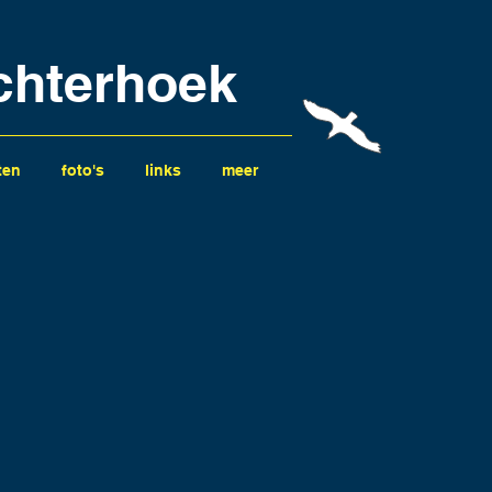
chterhoek
ten
foto's
links
meer