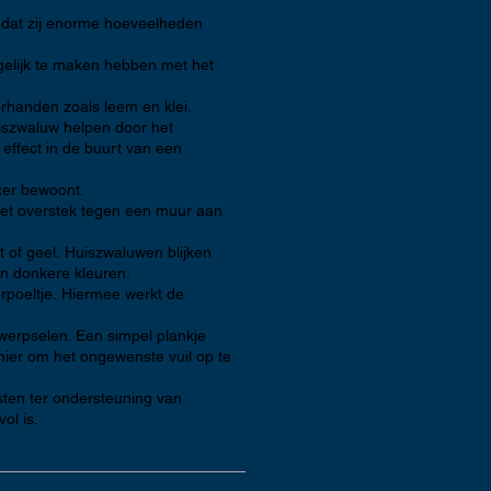
 omdat zij enorme hoeveelheden
elijk te maken hebben met het
orhanden zoals leem en klei.
huiszwaluw helpen door het
effect in de buurt van een
ker bewoont.
het overstek tegen een muur aan
it of geel. Huiszwaluwen blijken
n donkere kleuren.
rpoeltje. Hiermee werkt de
werpselen. Een simpel plankje
nier om het ongewenste vuil op te
sten ter ondersteuning van
ol is.