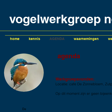
vogelwerkgroep n
home
kennis
AGENDA
waarnemingen
we
agenda
Werkgroepavonden:
Locatie: cafe De Zonnebloem, Zut
Op dit moment zijn er geen bijee
De