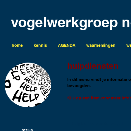
vogelwerkgroep n
home
kennis
AGENDA
waarnemingen
we
hulpdiensten
In dit menu vindt je informatie
bevoegden.
Klik op een item voor meer info
• hulpbehoevende vogel
steun