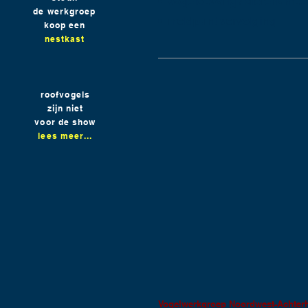
• vogelopvang / dierenambu
de werkgroep
• meldpunt vervolging
koop een
nestkast
roofvogels
zijn niet
voor de show
lees meer...
Vogelwerkgroep Noordwest-Achter