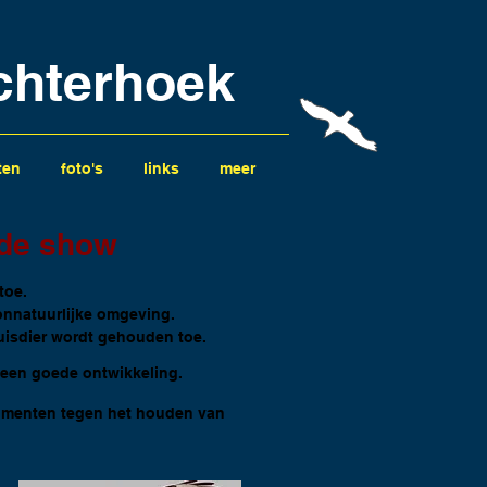
chterhoek
ten
foto's
links
meer
r de show
toe.
onnatuurlijke omgeving.
huisdier wordt gehouden toe.
geen goede ontwikkeling.
gumenten tegen het houden van