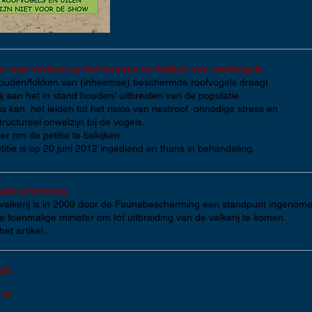
ie voor verbod op het houden en fokken van roofvogels.
ouden/fokken van (inheemse) beschermde roofvogels draagt
bij aan het in stand houden/ uitbreiden van de populatie.
s kan het leiden tot het risico van nestroof, onnodige stress en
tructureel onwelzijn bij de vogels.
ier
om de petitie te bekijken.
titie is op 20 juni 2012 ingediend en thans
in behandeling.
abescherming.
valkerij is in 2009 door de Faunabescherming een standpunt ingenome
e toenmalige minister om tot uitbreiding van de valkerij te komen.
et artikel...
ok:
Vogelbescherming Nederland