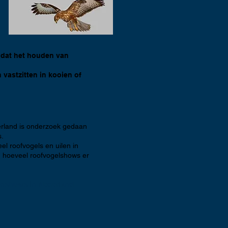
 dat het houden van
 vastzitten in kooien of
rland is onderzoek gedaan
s.
el roofvogels en uilen in
 hoeveel roofvogelshows er
enshows in Nederland