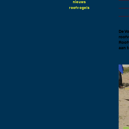
nieuws
roofvogels
De V
roofv
Roofv
aan 