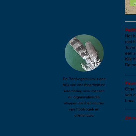
Petit
Het h
niet 
Teven
een s
Klik h
De pe
De Roofvogelpluim is een
Faun
blijk van dankbaarheid en
Over 
waardering voor mensen
van d
en organisaties die
Lees h
stoppen met het inhuren
van Roofvogel- en
uilenshows.
Zie o
Lees meer...