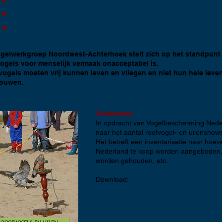
Waarom geen roofvogels in gevangenschap?
Aantal roofvogels als huisdier neemt toe
Uit valkerij ontsnapte Torenvalk hangt zichzelf op
ogelwerkgroep Noordwest-Achterhoek stelt zich op het standpunt
ogels voor menselijk vermaak onacceptabel is.
ogels moeten vrij kunnen leven en vliegen en niet hun hele leven
touwen.
Onderzoek.
In opdracht van Vogelbescherming Nede
naar het aantal roofvogel- en uilenshow
Het betreft een inventarisatie naar hoeve
Nederland te koop worden aangeboden,
worden gehouden, etc.
Download:
Rapport Roofvogel- en Uil