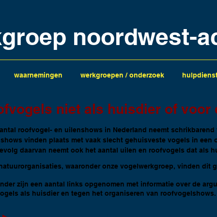
kgroep noordwest-a
waarnemingen
werkgroepen / onderzoek
hulpdiens
ofvogels niet als huisdier of voo
antal roofvogel- en uilenshows in Nederland neemt schrikbarend 
shows vinden plaats met vaak slecht gehuisveste vogels in een 
evolg daarvan neemt ook het aantal uilen en roofvogels dat als 
natuurorganisaties, waaronder onze vogelwerkgroep, vinden dit 
nder zijn een aantal links opgenomen met informatie over de ar
ogels als huisdier en tegen het organiseren van roofvogelshows.