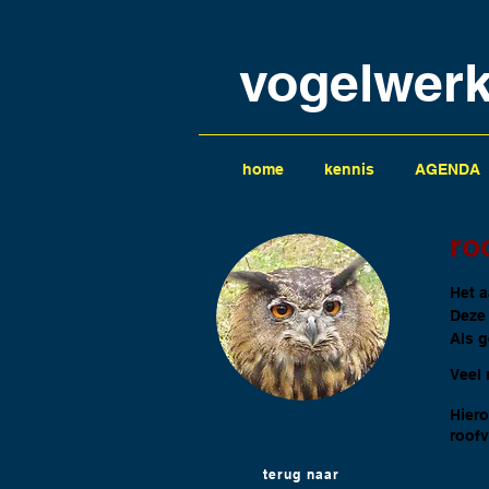
vogelwer
home
kennis
AGENDA
ro
Het a
Deze 
Als g
Veel 
Hiero
roofv
terug naar