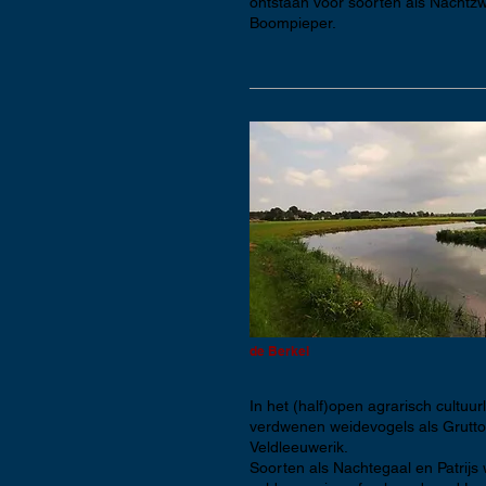
ontstaan voor soorten als Nachtz
Boompieper.
de Berkel
In het (half)open agrarisch cultuu
verdwenen weidevogels als Grutto,
Veldleeuwerik.
Soorten als Nachtegaal en Patrijs