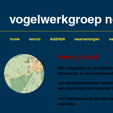
vogelwerkgroep n
home
kennis
AGENDA
waarnemingen
we
werkgebied
Het werkgebied van de vogelwer
middelpunt, in het noordwesteli
Het werkgebied bestaat voorname
een groot deel in het Nationaa
Het Twentekanaal en de rivier 
naar west.​​​​​​​​​​