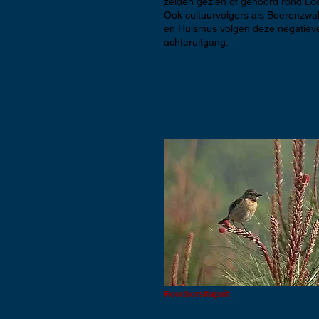
zelden gezien of gehoord rond L
Ook cultuurvolgers als Boerenzwa
en Huismus volgen deze negatieve
achteruitgang.
Roodborsttapuit