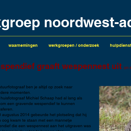
kgroep noordwest-a
waarnemingen
werkgroepen / onderzoek
hulpdiens
spendief graaft wespennest uit
(21-
atuurfotograaf ben je altijd op zoek naar
ndere momenten.
huisfotograaf Michiel Schaap had al lang als
om een gravende wespendief te kunnen
raferen.
 augustus 2014 gebeurde het plotseling dat hij
n oog kwam te staan met een mannetje
ndief die een wespennest aan het uitgraven was