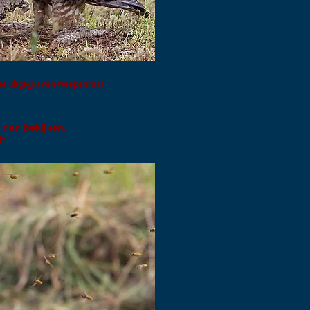
t uitgegraven wespenraat
lden bekijken.
t.