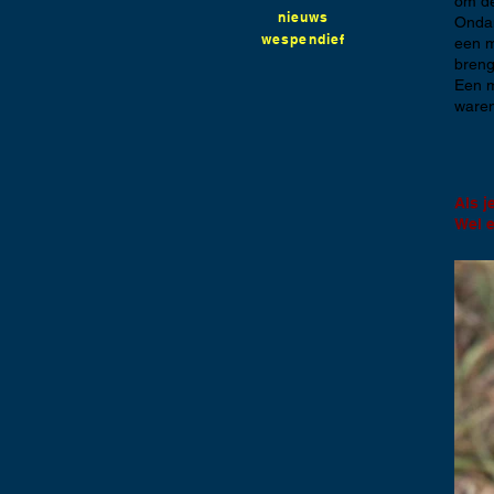
om de
nieuws
Ondan
wespendief
een m
breng
Een m
waren
Als j
Wel e