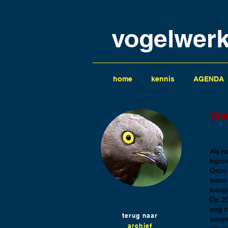
vogelwer
home
kennis
AGENDA
we
Als n
bijzo
Onze 
wens 
fotog
Op 20
oog i
terug naar
wespe
archief