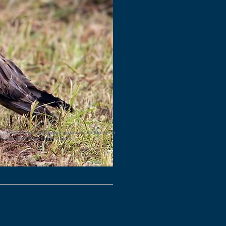
Bloemrijke rand naast grasland: dekking en
voedsel voor akkervogels