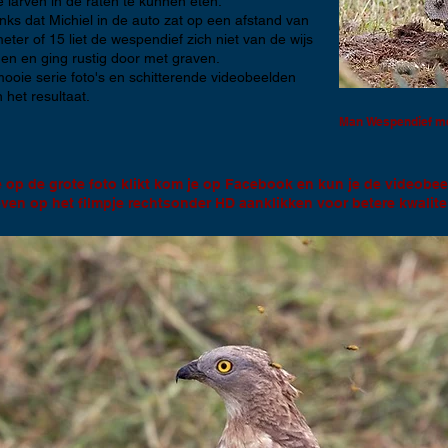
 larven in de raten te kunnen eten.
ks dat Michiel in de auto zat op een afstand van
eter of 15 liet de wespendief zich niet van de wijs
en en ging rustig door met graven.
ooie serie foto's en schitterende videobeelden
 het resultaat.
Man Wespendief me
e op de grote foto klikt kom je op Facebook en kun je de videobee
ven op het filmpje rechtsonder HD aanklikken voor betere kwalitei