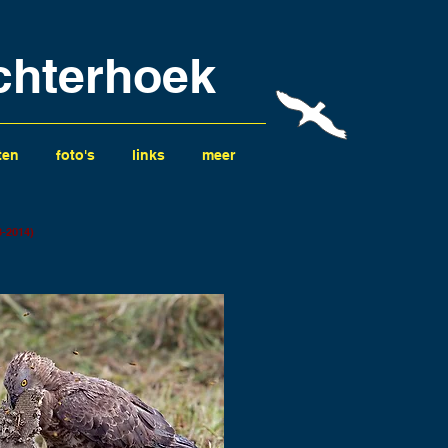
chterhoek
ten
foto's
links
meer
8-2014)